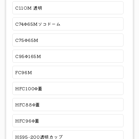
C11OM 透明
C74Φ65Mソコドーム
C75Φ65M
C95Φ165M
FC96M
HFC100Φ蓋
HFC88Φ蓋
HFC96Φ蓋
HS95-200透明カップ