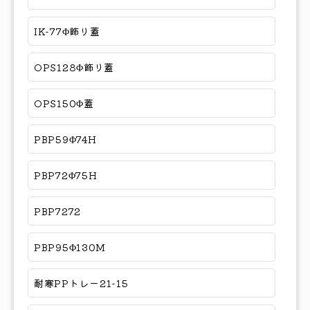
IK-77Φ飾り蓋
OPS128Φ飾り蓋
OPS150Φ蓋
PBP59Φ74H
PBP72Φ75H
PBP7272
PBP95Φ130M
耐寒PPトレー21-15