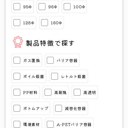
95Φ
96Φ
100Φ
128Φ
160Φ
製品特徴で探す
ガス置換
バリア容器
ボイル殺菌
レトルト殺菌
PP材料
高耐熱
高透明
ボトムアップ
減容化容器
環境素材
A-PETバリア容器