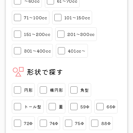
〜60cc
61〜70cc
71〜100cc
101〜150cc
151〜200cc
201〜300cc
301〜400cc
401cc〜
形状で探す
円形
楕円形
角型
トール型
蓋
59Φ
66Φ
72Φ
74Φ
75Φ
88Φ