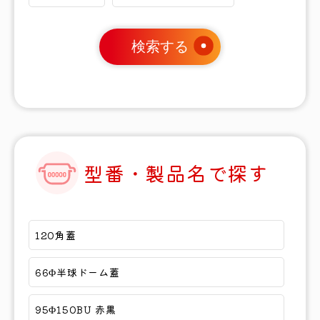
検索する
型番・製品名で探す
120角蓋
66Φ半球ドーム蓋
95Φ150BU 赤黒