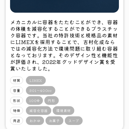
メカニカルに容器をたたむことができ、容器
の体積を減容化することができるプラスチッ
ク容器です。当社の特許技術と規格品の素材
にLIMEXを採用することで、吉村化成なら
ではの減容化方法で環境問題に取り組む容器
となっております。そのデザイン性と機能性
が評価され、2022年グッドデザイン賞を受
賞いたしました。
材質
LIMEX
容量
301〜400cc
形状
100Φ
円形
特徴
減容化容器
環境素材
用途
おかゆ
お菓子
スープ