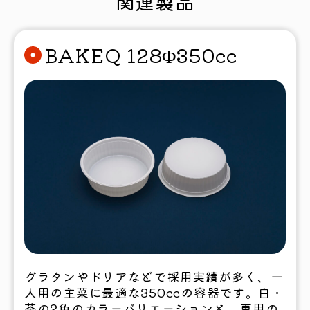
関連製品
BAKEQ 128Φ350cc
グラタンやドリアなどで採用実績が多く、一
人用の主菜に最適な350ccの容器です。白・
茶の2色のカラーバリエーションと、専用の