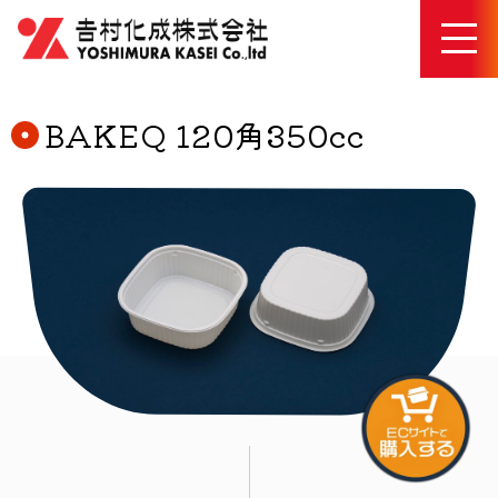
BAKEQ 120角350cc