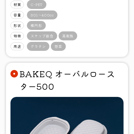
材質
C-PET
容量
301〜400cc
形状
楕円形
特徴
ステップ嵌合
高耐熱
用途
グラタン
惣菜
BAKEQ オーバルロース
ター500