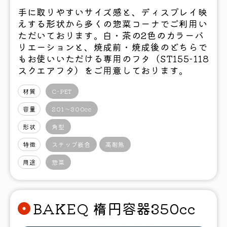
手に取りやすいサイズ感と、ディスプレイ映
えする形状から多くの惣菜コーナでご利用い
ただいております。白・茶の2色のカラーバ
リエーションと、焼成前・焼成後のどちらで
もお使いいただける専用のフタ（ST155-118
スクエアフタ）をご用意しております。
材質
C-PET
容量
201〜300cc
形状
角型
特徴
ステップ嵌合
高耐熱
用途
惣菜
BAKEQ 楕円容器350cc