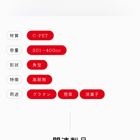
材質
C-PET
容量
301〜400cc
形状
角型
特徴
高耐熱
用途
グラタン
惣菜
洋菓子