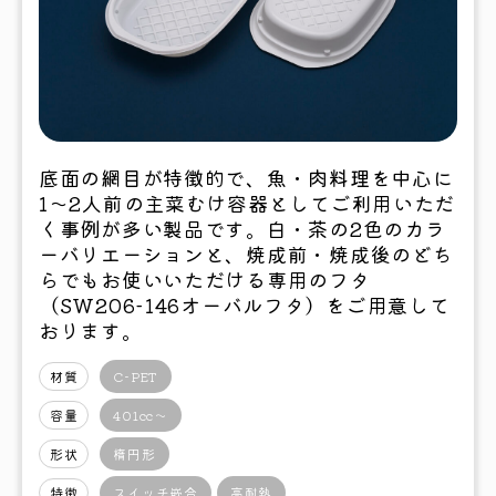
底面の網目が特徴的で、魚・肉料理を中心に
1～2人前の主菜むけ容器としてご利用いただ
く事例が多い製品です。白・茶の2色のカラ
ーバリエーションと、焼成前・焼成後のどち
らでもお使いいただける専用のフタ
（SW206-146オーバルフタ）をご用意して
おります。
材質
C-PET
容量
401cc〜
形状
楕円形
特徴
スイッチ嵌合
高耐熱