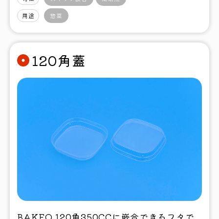
用途
惣菜
120角蓋
BAKEQ 120角350CCに嵌合できるフタで