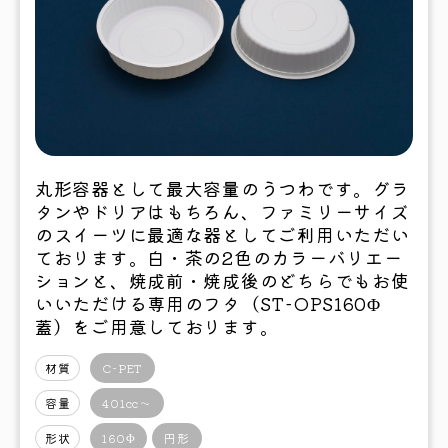
丸形容器として最大容量のうつわです。グラ
タンやドリアはもちろん、ファミリーサイズ
のスイーツに最適な器としてご利用いただい
ております。白・茶の2色のカラーバリエー
ションと、焼成前・焼成後のどちらでもお使
いいただける専用のフタ（ST-OPS160Φ
蓋）をご用意しております。
材質
C-PET
容量
401cc〜
形状
160Φ
円形