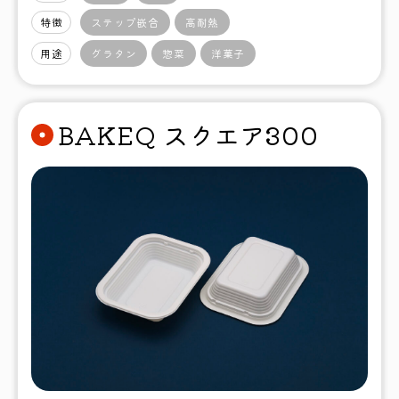
特徴
ステップ嵌合
高耐熱
用途
グラタン
惣菜
洋菓子
BAKEQ スクエア300