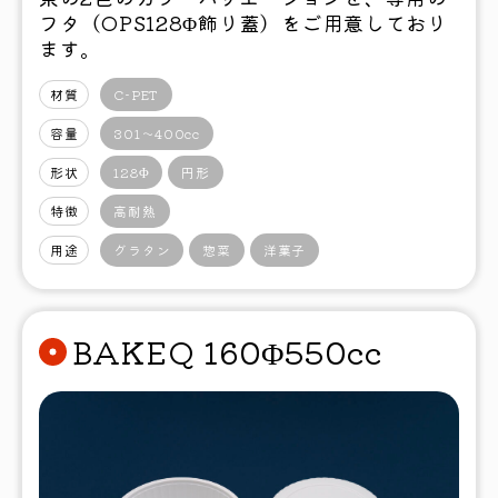
フタ（OPS128Φ飾り蓋）をご用意しており
ます。
材質
C-PET
容量
301〜400cc
形状
128Φ
円形
特徴
高耐熱
用途
グラタン
惣菜
洋菓子
BAKEQ 160Φ550cc