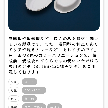
肉料理や魚料理など、長さのある食材に向い
ている製品です。また、楕円型の利点もあり
ドリアや焼きカレーなどにもおすすめです。
白・茶の2色のカラーバリエーションと、焼
成前・焼成後のどちらでもお使いいただける
専用のフタ（ST189-130楕円フタ）をご用
意しております。
材質
C-PET
容量
301〜400cc
形状
楕円形
特徴
ステップ嵌合
高耐熱