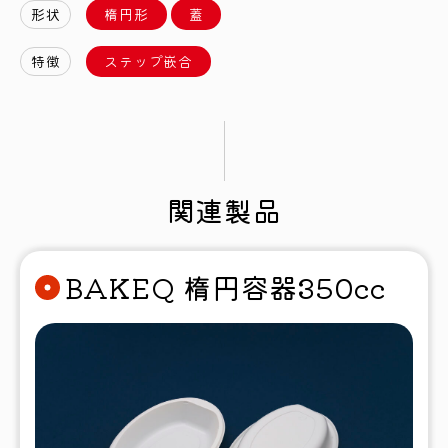
形状
楕円形
蓋
特徴
ステップ嵌合
関連製品
BAKEQ 楕円容器350cc