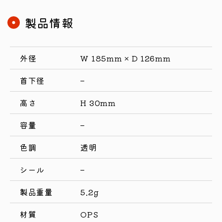
製品情報
外径
W 185mm × D 126mm
首下径
–
高さ
H 30mm
容量
–
色調
透明
シール
–
製品重量
5.2g
材質
OPS