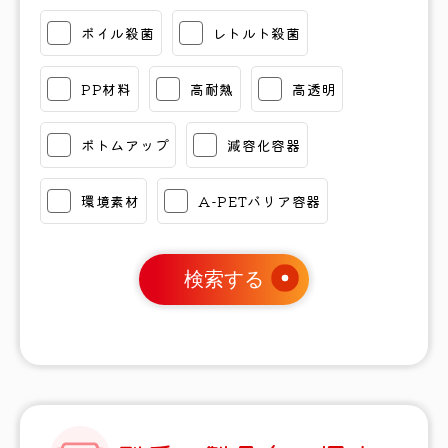
ボイル殺菌
レトルト殺菌
PP材料
高耐熱
高透明
ボトムアップ
減容化容器
環境素材
A-PETバリア容器
検索する