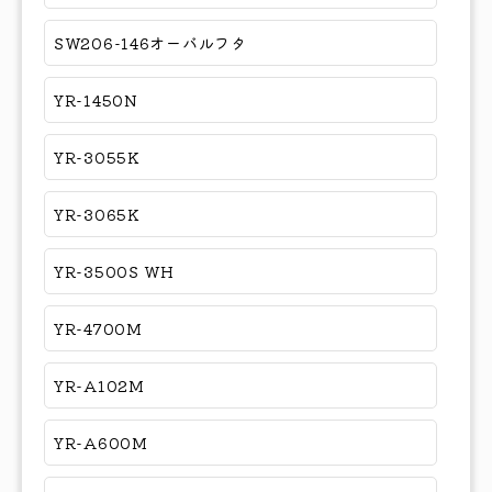
SW206-146オーバルフタ
YR-1450N
YR-3055K
YR-3065K
YR-3500S WH
YR-4700M
YR-A102M
YR-A600M