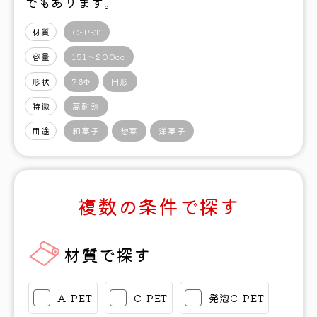
でもあります。
材質
C-PET
容量
151〜200cc
形状
76Φ
円形
特徴
高耐熱
用途
和菓子
惣菜
洋菓子
複数の条件で探す
材質で探す
A-PET
C-PET
発泡C-PET