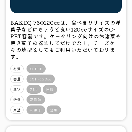
BAKEQ 76Φ120ccは、食べきりサイズの洋
菓子などにちょうど良い120ccサイズのC-
PET容器です。ケータリング向けのお惣菜や
焼き菓子の器としてだけでなく、チーズケー
キの焼型としてもご利用いただいておりま
す。
材質
C-PET
容量
101〜150cc
形状
76Φ
円形
特徴
高耐熱
用途
和菓子
惣菜