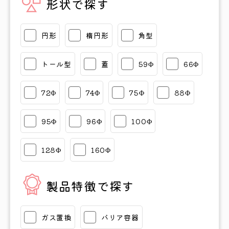
形状で探す
円形
楕円形
角型
トール型
蓋
59Φ
66Φ
72Φ
74Φ
75Φ
88Φ
95Φ
96Φ
100Φ
128Φ
160Φ
製品特徴で探す
ガス置換
バリア容器