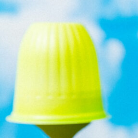
年
6
月
15
日
号
に
ベ
イ
ク
ッ
ク
が
紹
介
さ
れ