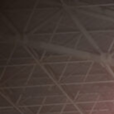
休
業
の
お
知
ら
せ