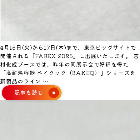
4月15日(火)から17日(木)まで、東京ビッグサイトで
開催される「FABEX 2025」に出展いたします。 吉
村化成ブースでは、昨年の同展示会で好評を得た
「高耐熱容器 ベイクック（BAKEQ）」シリーズを
中
新製品のライン
…
食・
記事を読む
外
食
業
界
の
業