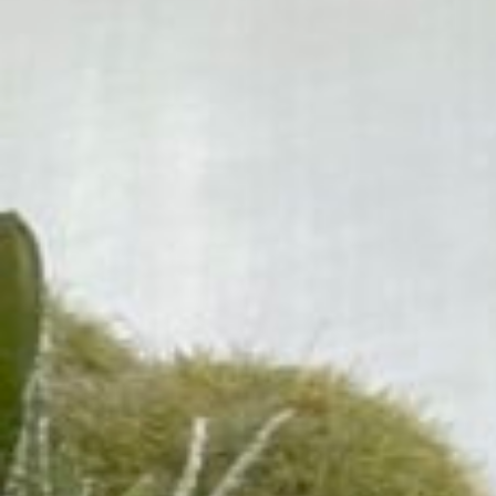
務
用
専
門
展
「FABEX
2025」
に
出
展
い
た
し
ま
す。