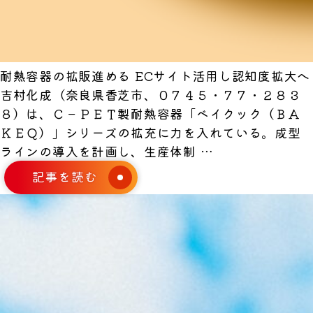
耐熱容器の拡販進める ECサイト活用し認知度拡大へ
吉村化成（奈良県香芝市、０７４５・７７・２８３
８）は、Ｃ－ＰＥＴ製耐熱容器「ベイクック（ＢＡ
ＫＥＱ）」シリーズの拡充に力を入れている。成型
『週
ラインの導入を計画し、生産体制
…
刊
記事を読む
包
装
タ
イ
ム
ス』
2026